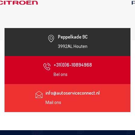
Peppelkade 9C
3992AL Houten
+31(0)6-10894968
Bel ons
info@autoserviceconnect.nl
Mail ons