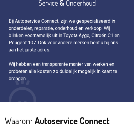
Service
&
Onderhoud
Bij Autoservice Connect, zijn we gespecialiseerd in
Bij
onderdelen, reparatie, onderhoud en verkoop. Wij
ond
n
blinken voornamelijk uit in Toyota Aygo, Citroën C1 en
bli
Peugeot 107. Ook voor andere merken bent u bij ons
Peu
aan het juiste adres.
aan
Wij hebben een transparante manier van werken en
Wij
proberen alle kosten zo duidelijk mogelijk in kaart te
pro
brengen.
bre
Waarom
Autoservice Connect