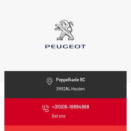
Peppelkade 9C
3992AL Houten
+31(0)6-10894968
Bel ons