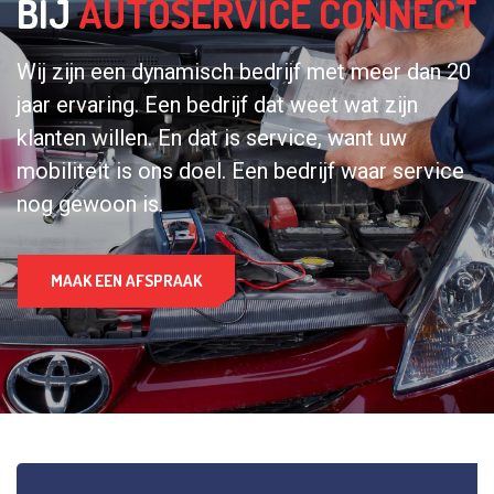
BIJ
AUTOSERVICE CONNECT
Wij zijn een dynamisch bedrijf met meer dan 20
jaar ervaring. Een bedrijf dat weet wat zijn
klanten willen. En dat is service, want uw
mobiliteit is ons doel. Een bedrijf waar service
nog gewoon is.
MAAK EEN AFSPRAAK